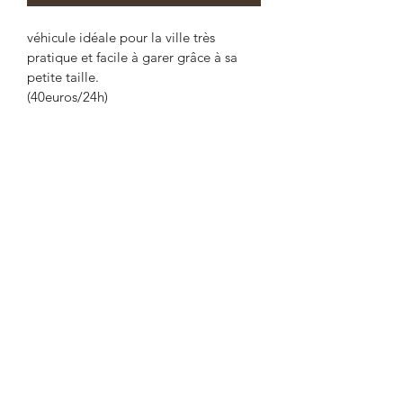
véhicule idéale pour la ville très 
pratique et facile à garer grâce à sa 
petite taille.
(40euros/24h)
Garage Chidiac
chidiacmaroun@hotmail.fr
01 47 27 68 37
06 61 30 02 30
118 Rue Lauriston, 75116 Paris, France
©
2018-2024
Garage Chidiac -
Mentions légales
-