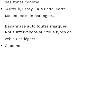
des zones comme :
Auteuil, Passy, La Muette, Porte
Maillot, Bois de Boulogne…
Dépannage auto toutes marques
Nous intervenons sur tous types de
véhicules légers :
Citadine
SUV
Utilitaire
Hybride / électrique
Voiture ancienne ou récente
Renault, Peugeot, Citroën,
Volkswagen, BMW, Mercedes,
Toyota, etc.
Avant chaque dépannage ou